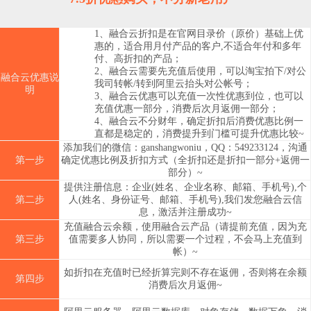
1、融合云折扣是在官网目录价（原价）基础上优
惠的，适合用月付产品的客户,不适合年付和多年
付、高折扣的产品；
2、融合云需要先充值后使用，可以淘宝拍下/对公
融合云优惠说
我司转帐/转到阿里云抬头对公帐号；
明
3、融合云优惠可以充值一次性优惠到位，也可以
充值优惠一部分，消费后次月返佣一部分；
4、融合云不分财年，确定折扣后消费优惠比例一
直都是稳定的，消费提升到门槛可提升优惠比较~
添加我们的微信：ganshangwoniu，QQ：549233124，沟通
第一步
确定优惠比例及折扣方式（全折扣还是折扣一部分+返佣一
部分）~
提供注册信息：企业(姓名、企业名称、邮箱、手机号),个
第二步
人(姓名、身份证号、邮箱、手机号),我们发您融合云信
息，激活并注册成功~
充值融合云余额，使用融合云产品（请提前充值，因为充
第三步
值需要多人协同，所以需要一个过程，不会马上充值到
帐）~
如折扣在充值时已经折算完则不存在返佣，否则将在余额
第四步
消费后次月返佣~