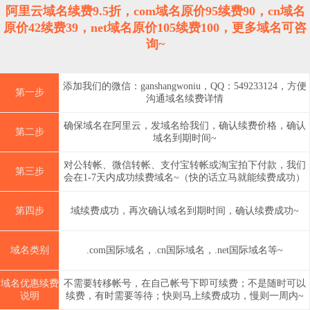
阿里云域名续费9.5折，com域名原价95续费90，cn域名
原价42续费39，net域名原价105续费100，更多域名可咨
询~
添加我们的微信：ganshangwoniu，QQ：549233124，方便
第一步
沟通域名续费详情
确保域名在阿里云，发域名给我们，确认续费价格，确认
第二步
域名到期时间~
对公转帐、微信转帐、支付宝转帐或淘宝拍下付款，我们
第三步
会在1-7天内成功续费域名~（快的话立马就能续费成功）
第四步
域续费成功，再次确认域名到期时间，确认续费成功~
域名类别
.com国际域名，.cn国际域名，.net国际域名等~
域名优惠续费
不需要转移帐号，在自己帐号下即可续费；不是随时可以
说明
续费，有时需要等待；快则马上续费成功，慢则一周内~