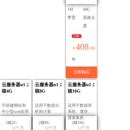
1M
40G
带宽
高效云
盘
6.6折
408
￥
.00
/
年
立即购买
代理专享价
代理专享价
代理专享价
云服务器u1 2
云服务器u1 2
云服务器u1 2
核4G
核8G
核16G
可搭建网站和
适用于数据分
适用于数据库
中小型web应用
析和计算
系统、缓存、
搜索集群
2核2G
2核8G
2核16G
12个月
12个月
12个月