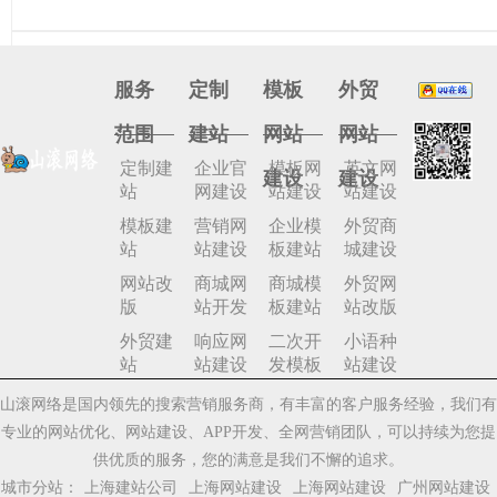
服务
定制
模板
外贸
22
阿里云服务器怎么修复漏洞
修复服务器漏洞，是保障业务安全的核心工作。在阿里
范围
建站
网站
网站
26-04
定制建
企业官
模板网
英文网
建设
建设
站
网建设
站建设
站建设
模板建
营销网
企业模
外贸商
站
站建设
板建站
城建设
22
阿里云服务器怎么安装win7系统
网站改
商城网
商城模
外贸网
在阿里云服务器上安装Windows7系统，已经不
版
站开发
板建站
站改版
26-04
技术活”。 简单来说，阿里云官方已经不再提供W
外贸建
响应网
二次开
小语种
站
站建设
发模板
站建设
山滚网络是国内领先的搜索营销服务商，有丰富的客户服务经验，我们有
专业的网站优化、网站建设、APP开发、全网营销团队，可以持续为您提
22
阿里云服务器如何添加网站
供优质的服务，您的满意是我们不懈的追求。
在阿里云服务器上“添加网站”，通俗点说，就是把
26-04
城市分站：
上海建站公司
上海网站建设
上海网站建设
广州网站建设
到。整个过程主要可以分为三步： 🚀第一步：准备好您的“地盘”（域名与服务器） 注册域名：这是您的网站地址，例如