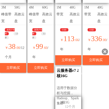
3M
50G
4M
60G
1M
40G
1M
40G
峰值带
高效云
峰值带
高效云
带宽
高效云
带宽
高效云
宽
盘
宽
盘
盘
盘
新用户专
新用户专
6.6折
6.6折
享
1.5
享
3.1
113
336
折
折
￥
.66
/
￥
.00
/
38
99
￥
.00
/12
￥
.60
/
年
年
个月
年
立即购买
立即购买
立即购买
立即购买
代理专享价
云服务器r7 2
核16G
适用于数据分
析与挖掘，
Hadoop、Spark
2核1G
集群
12个月