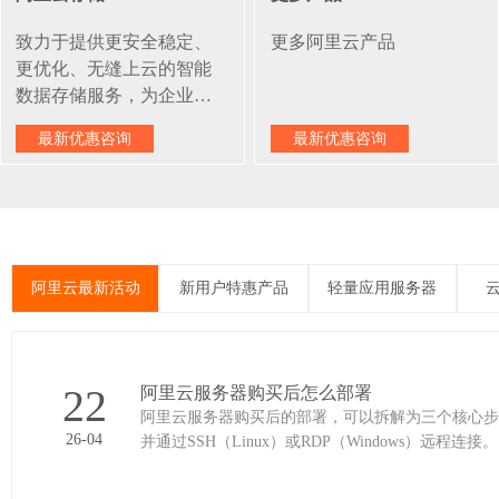
时随地轻松办公，支持企
段，助您快速通过等保测
致力于提供更安全稳定、
更多阿里云产品
业邮箱本地部署，符合全
评。驱动企业高速、便
更优化、无缝上云的智能
栈国产化要求，同时售后
捷、高价值的数据化转型
数据存储服务，为企业上
7*24小时VIP服务支持，保
云、实现数字化转型奠定
障数据迁移无缝对接。
最新优惠咨询
最新优惠咨询
数据基础。阿里云对象存
储推出全新预留空间产品
（Reserved Capacity），客
户购买一年的预留空间，
较按量付费，最高可节省
70% 的费用。
阿里云最新活动
新用户特惠产品
轻量应用服务器
云
22
阿里云服务器购买后怎么部署
阿里云服务器购买后的部署，可以拆解为三个核心步骤，思路很清晰： 连接服务器：登
26-04