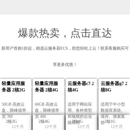
爆款热卖，点击直达
新用户首购1折起，精选云服务器ECS，助您轻松上云！联系客服购买可
享更多优惠！
新用户专享
新用户专享
代理专享价
代理专享
轻量应用服
轻量应用服
云服务器c7 2
云服务器g7 2
务器 2核2G
务器 2核4G
核4G
核8G
50GB 高效云
60GB 高效云
适用于网站应
适用于中小型
盘，限峰值带
盘，限峰值带
用、各种类型
数据库系统、
宽 3M
宽 4M
和规模的企业
缓存、搜索集
2核2G
2核4G
2核4G
2核1G
级应用
群
12个月
12个月
12个月
12个月