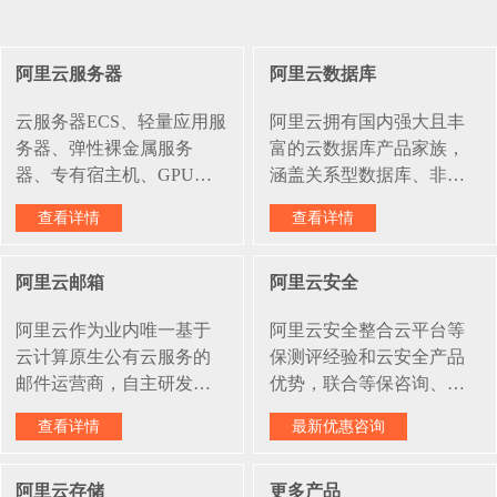
阿里云服务器
阿里云数据库
云服务器ECS、轻量应用服
阿里云拥有国内强大且丰
务器、弹性裸金属服务
富的云数据库产品家族，
器、专有宿主机、GPU云
涵盖关系型数据库、非关
服务器、无影云电脑。阿
系型数据库、数据仓库、
查看详情
查看详情
里云提供的弹性可伸缩的
数据库生态工具四大版
计算服务，助您降低 IT 成
块，可以为企业数据生产
阿里云邮箱
阿里云安全
本，提升运维效率，使您
和集成、实时处理、分析
更专注于核心业务创新。
与发现、开发与管理提供
阿里云作为业内唯一基于
阿里云安全整合云平台等
经十一年深厚技术积淀，
全链路生命周期的服务。
云计算原生公有云服务的
保测评经验和云安全产品
阿里云弹性计算技术先
邮件运营商，自主研发阿
优势，联合等保咨询、等
进、性能优异、 稳如磐
里云邮箱。阿里云邮箱拥
保测评机构等合作资源，
石，致力于提供永不停机
查看详情
最新优惠咨询
有与支付宝同等级的安全
提供一站式等保测评服
的计算服务。
攻防体系，每用户不限容
务，覆盖等保定级、备
阿里云存储
更多产品
量，多终端支持，钉+邮随
案、建设整改及测评阶