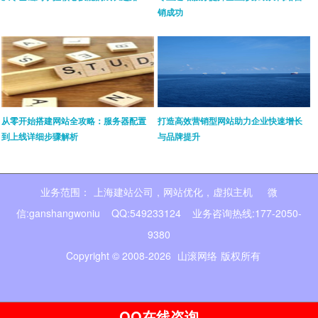
销成功
从零开始搭建网站全攻略：服务器配置
打造高效营销型网站助力企业快速增长
到上线详细步骤解析
与品牌提升
业务范围：
上海建站公司
,
网站优化
,
虚拟主机
微
信:ganshangwoniu QQ:549233124 业务咨询热线:177-2050-
9380
Copyright © 2008-2026
山滚网络
版权所有
QQ在线咨询