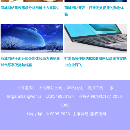
商城网站建设需求分析与解决方案探讨
商城网站开发：打造高效便捷的购物体
验
商城网站全面升级焕新体验助力购物新
打造高效便捷的B2C商城网站建设方案助
时代尽享便捷与优惠
力企业腾飞
业务范围：
上海建站公司
,
网站优化
,
虚拟主机
微
信:ganshangwoniu QQ:549233124 业务咨询热线:177-2050-
9380
Copyright © 2008-2026
山滚网络
版权所有