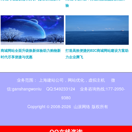
验
商城网站全面升级焕新体验助力购物新
打造高效便捷的B2C商城网站建设方案助
时代尽享便捷与优惠
力企业腾飞
业务范围：
上海建站公司
,
网站优化
,
虚拟主机
微
信:ganshangwoniu QQ:549233124 业务咨询热线:177-2050-
9380
Copyright © 2008-2026
山滚网络
版权所有
QQ在线咨询