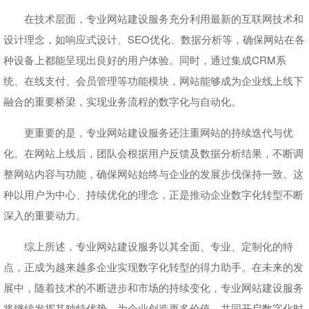
在技术层面，专业网站建设服务充分利用最新的互联网技术和
设计理念，如响应式设计、SEO优化、数据分析等，确保网站在各
种设备上都能呈现出良好的用户体验。同时，通过集成CRM系
统、在线支付、会员管理等功能模块，网站能够成为企业线上线下
融合的重要桥梁，实现业务流程的数字化与自动化。
更重要的是，专业网站建设服务还注重网站的持续迭代与优
化。在网站上线后，团队会根据用户反馈及数据分析结果，不断调
整网站内容与功能，确保网站始终与企业的发展步伐保持一致。这
种以用户为中心、持续优化的理念，正是推动企业数字化转型不断
深入的重要动力。
综上所述，专业网站建设服务以其全面、专业、定制化的特
点，正成为越来越多企业实现数字化转型的得力助手。在未来的发
展中，随着技术的不断进步和市场的持续变化，专业网站建设服务
将继续发挥其独特优势，为企业创造更多价值，共同开启数字化时