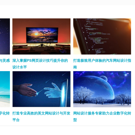
与灵感
深入掌握PS网页设计技巧提升你的
打造极致用户体验的汽车网站设计指
设计水平
南
字化转
打造专业高效的英文网站设计与开发
网站设计服务专家助力企业数字化转
平台
型