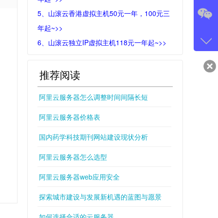
在
5、山滚云香港虚拟主机50元一年，100元三
年起~>>
微信
6、山滚云独立IP虚拟主机118元一年起~>>
gans
qq
推荐阅读
549
阿里云服务器怎么调整时间间隔长短
阿里云服务器价格表
国内药学科技期刊网站建设现状分析
阿里云服务器怎么选型
阿里云服务器web应用安全
探索城市建设与发展新机遇的蓝图与愿景
如何选择合适的云服务器