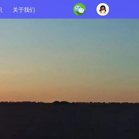
识
关于我们