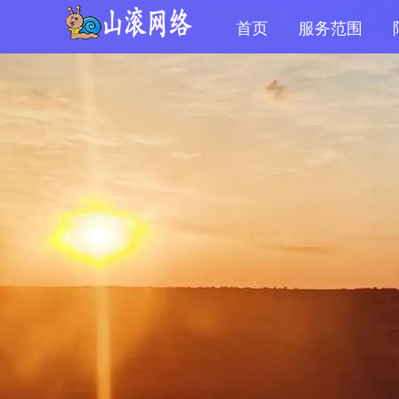
首页
服务范围